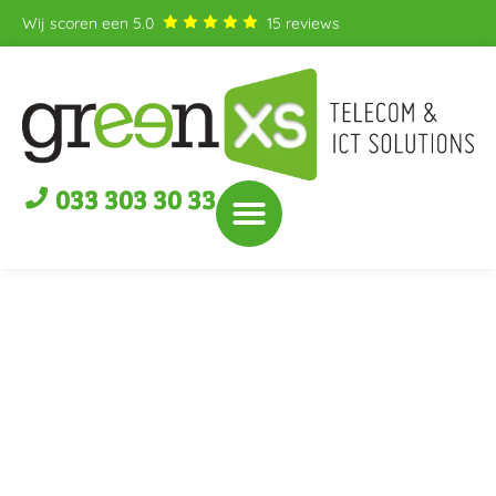
Wij scoren een
5.0
15
reviews
033 303 30 33
Kan ik bij Green XS
mobiele telefoons en
tablets bestellen?