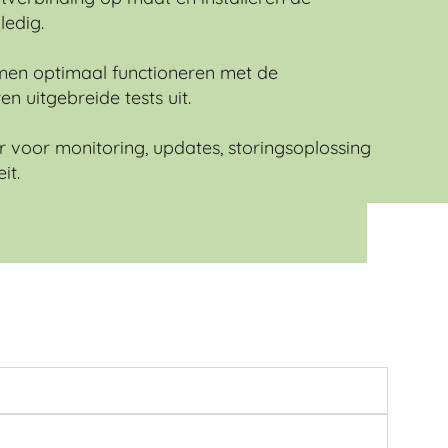
edig.
men optimaal functioneren met de
en uitgebreide tests uit.
r voor monitoring, updates, storingsoplossing
it.