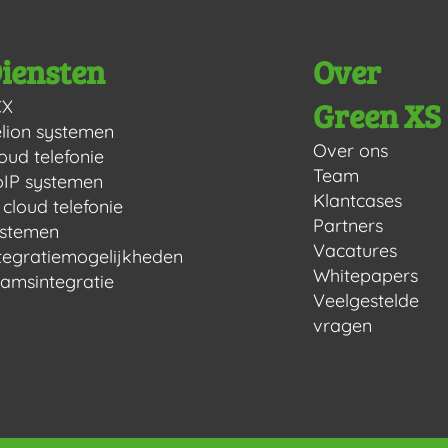
iensten
Over
Green XS
CX
lion systemen
Over ons
oud telefonie
Team
IP systemen
Klantcases
 cloud telefonie
Partners
ystemen
Vacatures
tegratiemogelijkheden
Whitepapers
amsintegratie
Veelgestelde
vragen