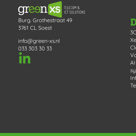
D
Burg. Grothestraat 49
3761 CL Soest
3
Xe
info@green-xs.nl
Cl
033 303 30 33
Vo
AI
s
In
Te