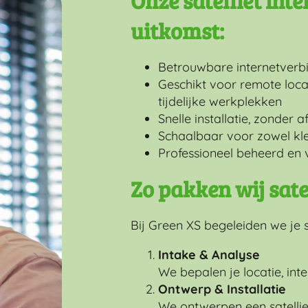
Onze satelliet int
uitkomst:
Betrouwbare internetverbi
Geschikt voor remote locat
tijdelijke werkplekken
Snelle installatie, zonder 
Schaalbaar voor zowel kle
Professioneel beheerd en v
Zo pakken wij sate
Bij Green XS begeleiden we je 
Intake & Analyse
We bepalen je locatie, int
Ontwerp & Installatie
We ontwerpen een satellie