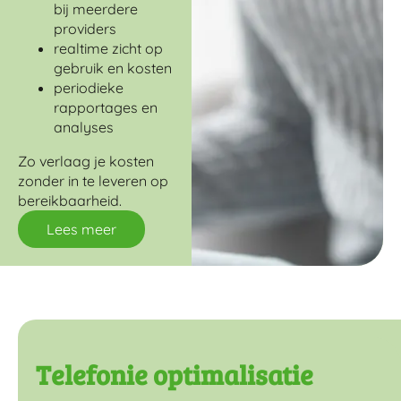
bij meerdere
providers
realtime zicht op
gebruik en kosten
periodieke
rapportages en
analyses
Zo verlaag je kosten
zonder in te leveren op
bereikbaarheid.
Lees meer
Telefonie optimalisatie