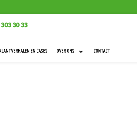
 303 30 33
KLANTVERHALEN EN CASES
OVER ONS
CONTACT
 ‘beschikbaar’, maar opr