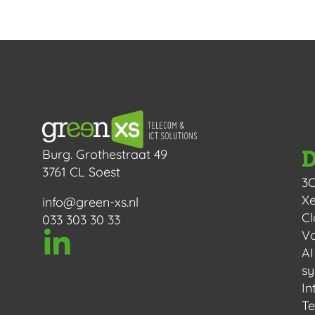
D
Burg. Grothestraat 49
3761 CL Soest
3
Xe
info@green-xs.nl
Cl
033 303 30 33
Vo
AI
s
In
Te