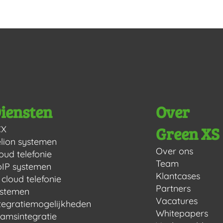
iensten
Over
Green XS
CX
lion systemen
Over ons
oud telefonie
Team
IP systemen
Klantcases
 cloud telefonie
Partners
ystemen
Vacatures
tegratiemogelijkheden
Whitepapers
amsintegratie