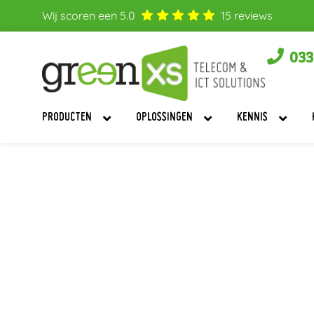
Wij scoren een
5.0
15
reviews
033
PRODUCTEN
OPLOSSINGEN
KENNIS
Mijn telefoon staat op
binnen.