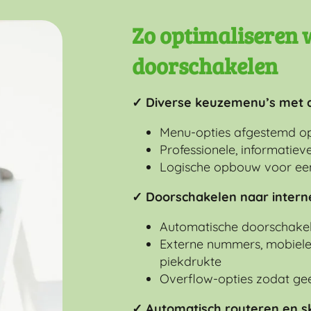
Zo optimaliseren 
doorschakelen
✓ Diverse keuzemenu’s met du
Menu-opties afgestemd op t
Professionele, informatie
Logische opbouw voor een
✓ Doorschakelen naar inter
Automatische doorschakel
Externe nummers, mobiele 
piekdrukte
Overflow-opties zodat ge
✓ Automatisch routeren en sk