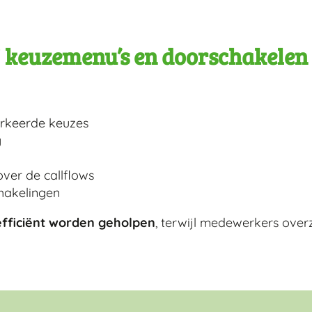
j keuzemenu’s en doorschakelen
erkeerde keuzes
g
ver de callflows
chakelingen
 efficiënt worden geholpen
, terwijl medewerkers overz