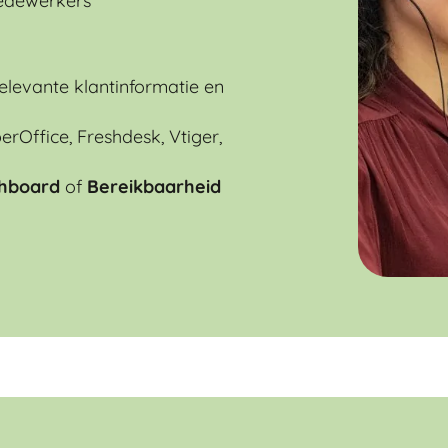
 medewerkers
levante klantinformatie en
rOffice, Freshdesk, Vtiger,
shboard
of
Bereikbaarheid