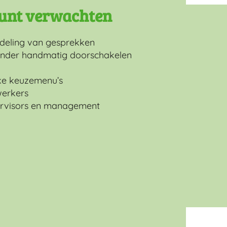
 kunt verwachten
ndeling van gesprekken
minder handmatig doorschakelen
jke keuzemenu’s
werkers
pervisors en management