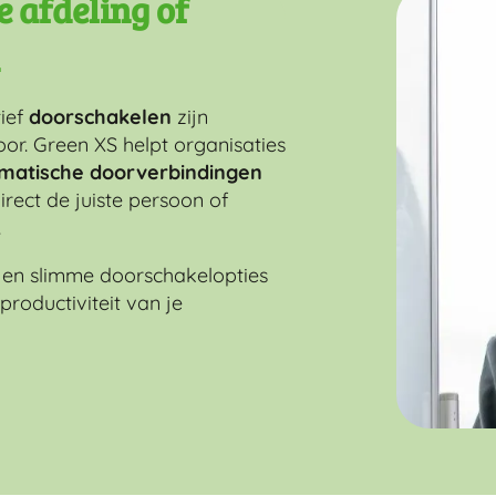
te afdeling of
tief
doorschakelen
zijn
toor. Green XS helpt organisaties
omatische doorverbindingen
direct de juiste persoon of
.
s en slimme doorschakelopties
productiviteit van je