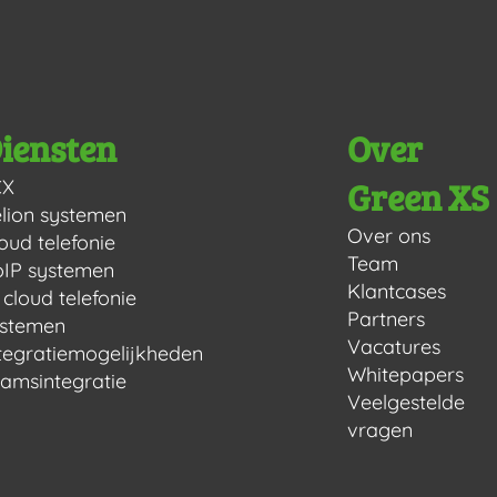
iensten
Over
Green XS
CX
lion systemen
Over ons
oud telefonie
Team
IP systemen
Klantcases
 cloud telefonie
Partners
ystemen
Vacatures
tegratiemogelijkheden
Whitepapers
amsintegratie
Veelgestelde
vragen