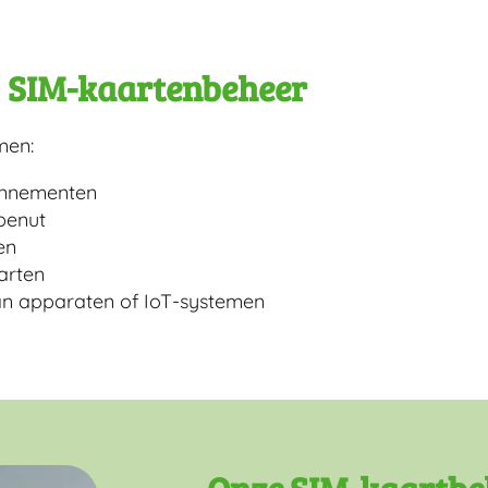
j SIM-kaartenbeheer
men:
bonnementen
benut
en
arten
an apparaten of IoT-systemen