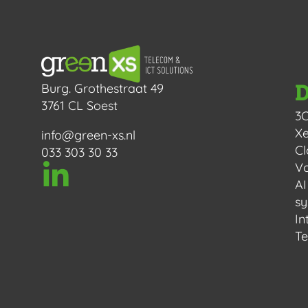
D
Burg. Grothestraat 49
3761 CL Soest
3
Xe
info@green-xs.nl
Cl
033 303 30 33
Vo
AI
s
In
Te