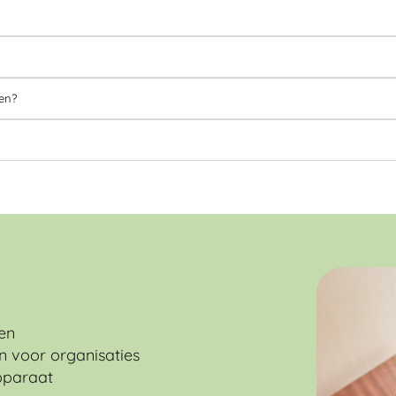
en?
den
n voor organisaties
pparaat