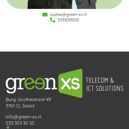
sophie@green-xs.nl
0333033033
Burg. Grothestraat 49
3761 CL Soest
info@green-xs.nl
033 303 30 33