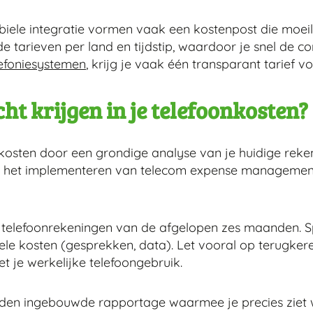
ele integratie vormen vaak een kostenpost die moeilijk
e tarieven per land en tijdstip, waardoor je snel de cont
efoniesystemen
, krijg je vaak één transparant tarief voo
cht krijgen in je telefoonkosten?
foonkosten door een grondige analyse van je huidige rek
n het implementeren van telecom expense management-
telefoonrekeningen van de afgelopen zes maanden. Spl
le kosten (gesprekken, data). Let vooral op terugkeren
t je werkelijke telefoongebruik.
den ingebouwde rapportage waarmee je precies ziet 