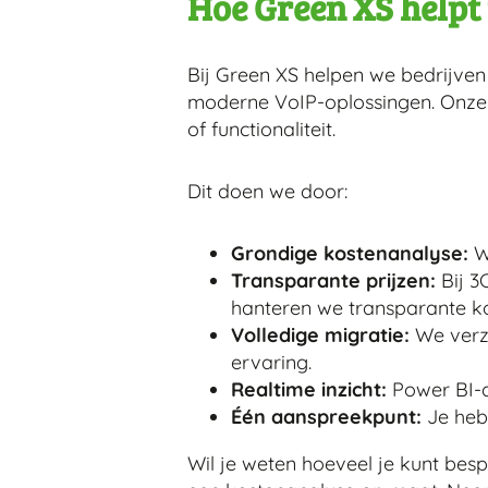
Hoe Green XS helpt
Bij Green XS helpen we bedrijve
moderne VoIP-oplossingen. Onze 
of functionaliteit.
Dit doen we door:
Grondige kostenanalyse:
We
Transparante prijzen:
Bij 3
hanteren we transparante k
Volledige migratie:
We verzo
ervaring.
Realtime inzicht:
Power BI-da
Één aanspreekpunt:
Je hebt
Wil je weten hoeveel je kunt bes