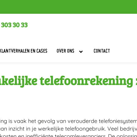
 303 30 33
KLANTVERHALEN EN CASES
OVER ONS
CONTACT
kelijke telefoonrekening
ing is vaak het gevolg van verouderde telefoniesyste
n inzicht in je werkelijke telefoongebruik. Veel bedri
sten en inefficiënte telecomleveranciers. De oplossin