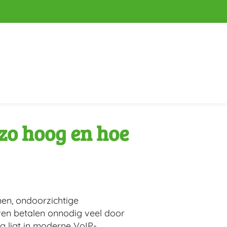
 zo hoog en hoe
men, ondoorzichtige
jven betalen onnodig veel door
g ligt in moderne VoIP-