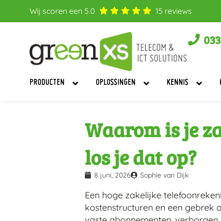
Wij scoren een
5.0
15
reviews
033
PRODUCTEN
OPLOSSINGEN
KENNIS
Waarom is je za
los je dat op?
8 juni, 2026
Sophie van Dijk
Een hoge zakelijke telefoonreken
kostenstructuren en een gebrek aa
vaste abonnementen, verborgen ko