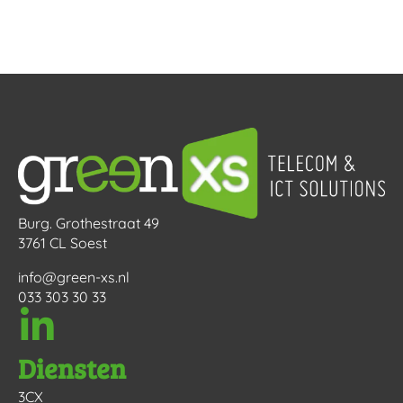
Burg. Grothestraat 49
3761 CL Soest
info@green-xs.nl
033 303 30 33
Diensten
3CX